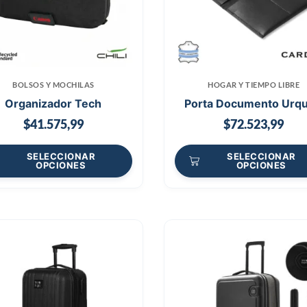
BOLSOS Y MOCHILAS
HOGAR Y TIEMPO LIBRE
Organizador Tech
Porta Documento Urqu
$
41.575,99
$
72.523,99
SELECCIONAR
SELECCIONAR
OPCIONES
OPCIONES