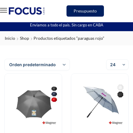
Presupuesto
Enviamos a todo el país. Sin cargo en CABA
Inicio
Shop
Productos etiquetados “paraguas rojo”