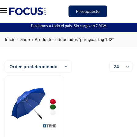
Presupuesto
Enviamos a todo el país. Sin cargo en CABA
Inicio
Shop
Productos etiquetados “paraguas tag 132”