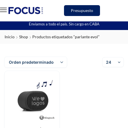
Presupuesto
Enviamos a todo el país. Sin cargo en CABA
Inicio
Shop
Productos etiquetados “parlante evol”