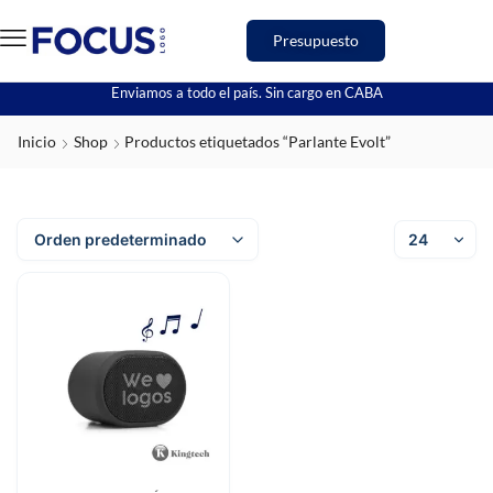
Presupuesto
Enviamos a todo el país. Sin cargo en CABA
Inicio
Shop
Productos etiquetados “Parlante Evolt”