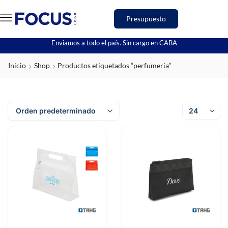
Presupuesto
Enviamos a todo el país. Sin cargo en CABA
Inicio
Shop
Productos etiquetados “perfumeria”