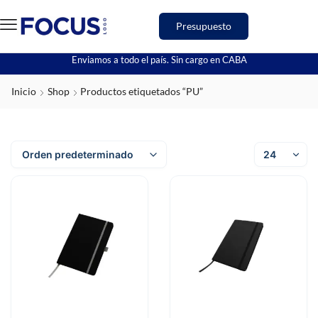
Presupuesto
Enviamos a todo el país. Sin cargo en CABA
Inicio
Shop
Productos etiquetados “PU”