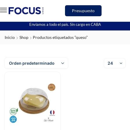
Presupuesto
Enviamos a todo el país. Sin cargo en CABA
Inicio
Shop
Productos etiquetados “queso”