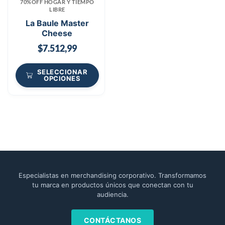
70%OFF HOGAR Y TIEMPO
LIBRE
La Baule Master
Cheese
$
7.512,99
SELECCIONAR
OPCIONES
Especialistas en merchandising corporativo. Transformamos
tu marca en productos únicos que conectan con tu
audiencia.
CONTÁCTANOS