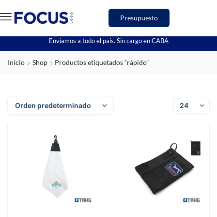
Presupuesto
Enviamos a todo el país. Sin cargo en CABA
Inicio
Shop
Productos etiquetados “rápido”