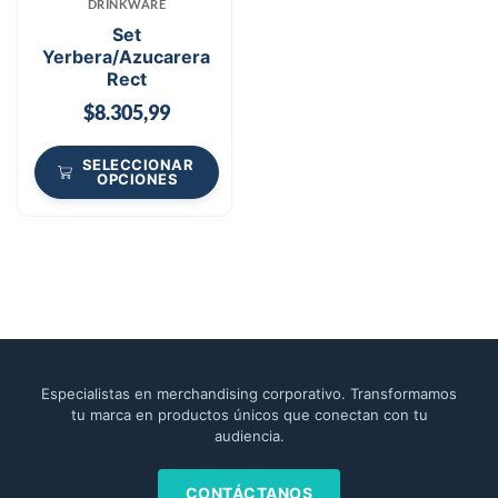
DRINKWARE
Set
Yerbera/Azucarera
Rect
$
8.305,99
SELECCIONAR
OPCIONES
Especialistas en merchandising corporativo. Transformamos
tu marca en productos únicos que conectan con tu
audiencia.
CONTÁCTANOS