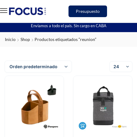
Presupuesto
Enviamos a todo el país. Sin cargo en CABA
Inicio
Shop
Productos etiquetados “reunion”