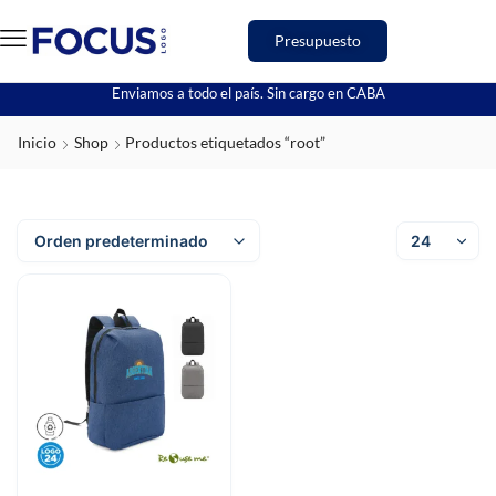
Presupuesto
Enviamos a todo el país. Sin cargo en CABA
Inicio
Shop
Productos etiquetados “root”