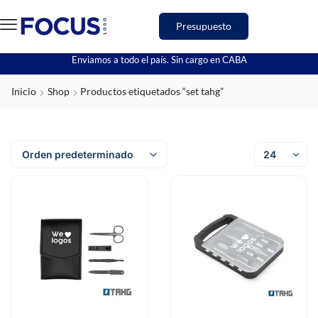
Presupuesto
Enviamos a todo el país. Sin cargo en CABA
Inicio
Shop
Productos etiquetados “set tahg”