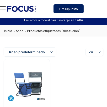
Presupuesto
Enviamos a todo el país. Sin cargo en CABA
Inicio
Shop
Productos etiquetados “silla fucion”