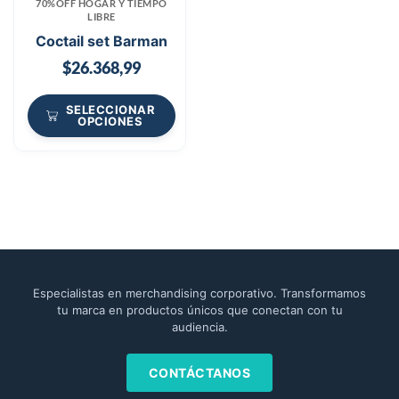
70%OFF HOGAR Y TIEMPO
LIBRE
Coctail set Barman
$
26.368,99
SELECCIONAR
OPCIONES
Especialistas en merchandising corporativo. Transformamos
tu marca en productos únicos que conectan con tu
audiencia.
CONTÁCTANOS