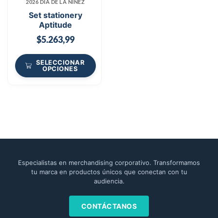
2026 DÍA DE LA NIÑEZ
Set stationery
Aptitude
$
5.263,99
SELECCIONAR
OPCIONES
Especialistas en merchandising corporativo. Transformamos
tu marca en productos únicos que conectan con tu
audiencia.
CONTÁCTANOS