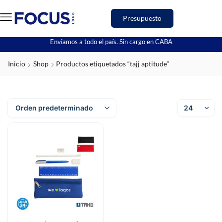
Presupuesto
Enviamos a todo el país. Sin cargo en CABA
Inicio
Shop
Productos etiquetados “tajj aptitude”