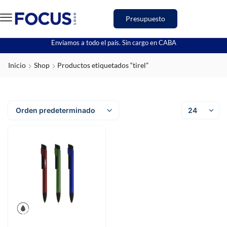
Presupuesto
Enviamos a todo el país. Sin cargo en CABA
Inicio
Shop
Productos etiquetados “tirel”