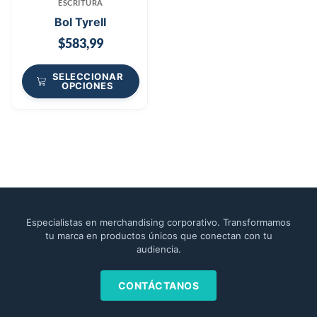
ESCRITURA
Bol Tyrell
$
583,99
SELECCIONAR
OPCIONES
Especialistas en merchandising corporativo. Transformamos
tu marca en productos únicos que conectan con tu
audiencia.
CONTÁCTANOS