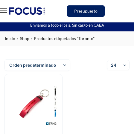
Presupuesto
Enviamos a todo el país. Sin cargo en CABA
Inicio
Shop
Productos etiquetados “Toronto”