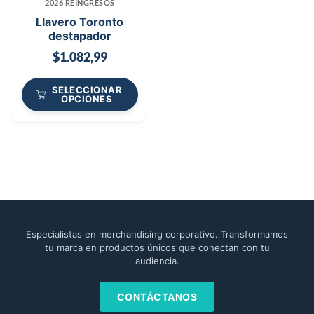
2026 REINGRESOS
Llavero Toronto
destapador
$
1.082,99
SELECCIONAR
OPCIONES
Especialistas en merchandising corporativo. Transformamos
tu marca en productos únicos que conectan con tu
audiencia.
CONTÁCTANOS