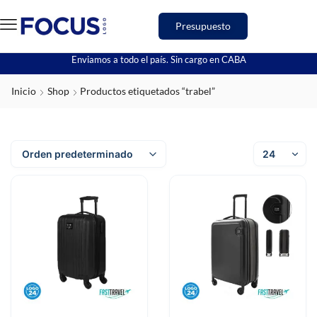
Presupuesto
Enviamos a todo el país. Sin cargo en CABA
Inicio
Shop
Productos etiquetados “trabel”