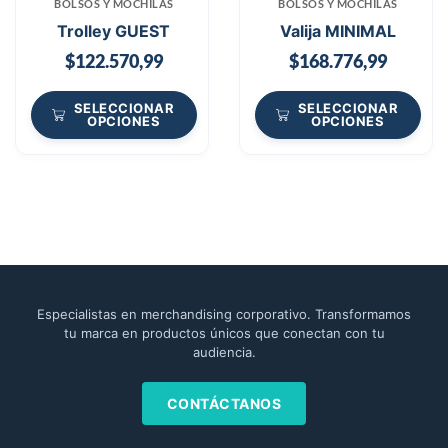
BOLSOS Y MOCHILAS
BOLSOS Y MOCHILAS
Trolley GUEST
Valija MINIMAL
$
122.570,99
$
168.776,99
SELECCIONAR
SELECCIONAR
OPCIONES
OPCIONES
Especialistas en merchandising corporativo. Transformamos
tu marca en productos únicos que conectan con tu
audiencia.
CONTÁCTANOS