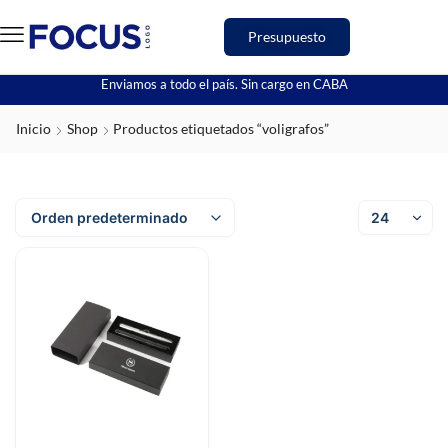
Presupuesto
Enviamos a todo el país. Sin cargo en CABA
Inicio
Shop
Productos etiquetados “voligrafos”