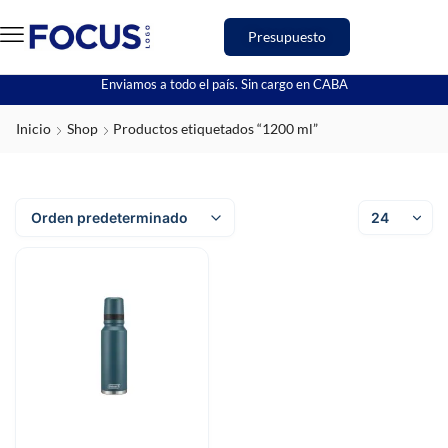
Presupuesto
Enviamos a todo el país. Sin cargo en CABA
Inicio
Shop
Productos etiquetados “1200 ml”