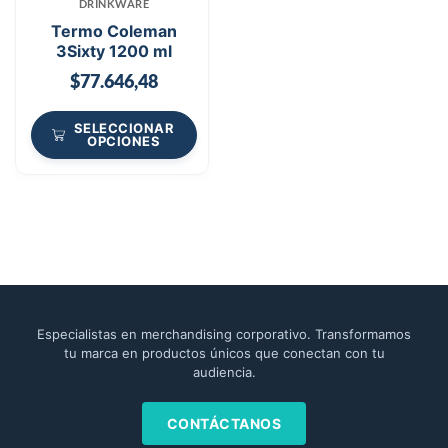
DRINKWARE
Termo Coleman
3Sixty 1200 ml
$
77.646,48
SELECCIONAR
OPCIONES
Especialistas en merchandising corporativo. Transformamos
tu marca en productos únicos que conectan con tu
audiencia.
CONTÁCTANOS