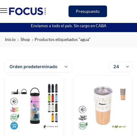
Presupuesto
Enviamos a todo el país. Sin cargo en CABA
Inicio
Shop
Productos etiquetados “agua”