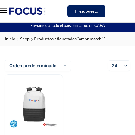
Presupuesto
Enviamos a todo el país. Sin cargo en CABA
Inicio
Shop
Productos etiquetados “amor match1”