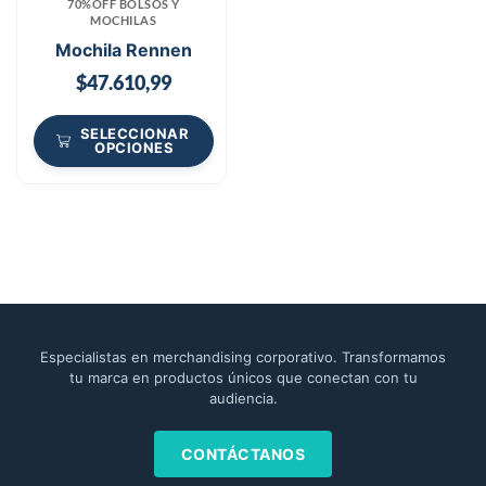
70%OFF BOLSOS Y
MOCHILAS
Mochila Rennen
$
47.610,99
SELECCIONAR
OPCIONES
Especialistas en merchandising corporativo. Transformamos
tu marca en productos únicos que conectan con tu
audiencia.
CONTÁCTANOS