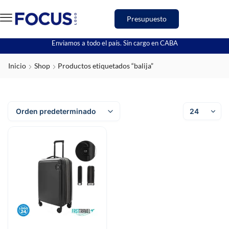
Presupuesto
Enviamos a todo el país. Sin cargo en CABA
Inicio
Shop
Productos etiquetados “balija”