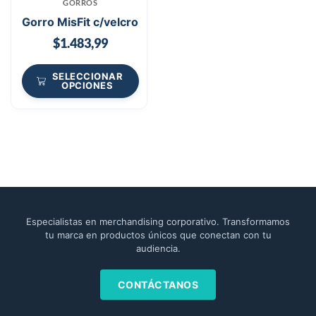
GORROS
Gorro MisFit c/velcro
$
1.483,99
SELECCIONAR
OPCIONES
Especialistas en merchandising corporativo. Transformamos
tu marca en productos únicos que conectan con tu
audiencia.
CONTÁCTANOS