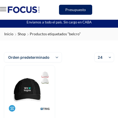
Presupuesto
Enviamos a todo el país. Sin cargo en CABA
Inicio
Shop
Productos etiquetados “belcro”