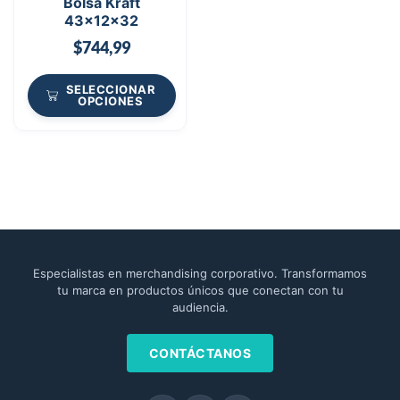
Bolsa Kraft
43x12x32
$
744,99
SELECCIONAR
OPCIONES
Especialistas en merchandising corporativo. Transformamos
tu marca en productos únicos que conectan con tu
audiencia.
CONTÁCTANOS