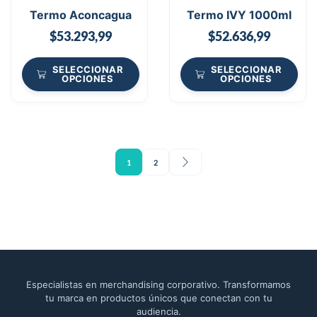
Termo Aconcagua
Termo IVY 1000ml
$
53.293,99
$
52.636,99
SELECCIONAR
SELECCIONAR
OPCIONES
OPCIONES
1
2
Especialistas en merchandising corporativo. Transformamos
tu marca en productos únicos que conectan con tu
audiencia.