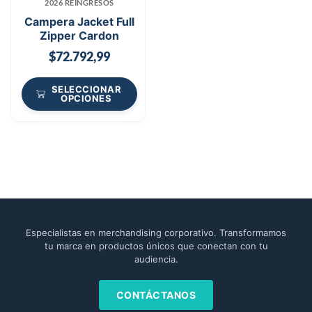
2026 REINGRESOS
Campera Jacket Full
Zipper Cardon
$
72.792,99
SELECCIONAR
OPCIONES
Especialistas en merchandising corporativo. Transformamos
tu marca en productos únicos que conectan con tu
audiencia.
CONTÁCTANOS