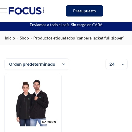
Presupuesto
Enviamos a todo el país. Sin cargo en CABA
Inicio
Shop
Productos etiquetados “canpera jacket full zipper”