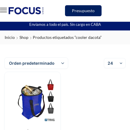
Presupuesto
Enviamos a todo el país. Sin cargo en CABA
Inicio
Shop
Productos etiquetados “cooler dacota”