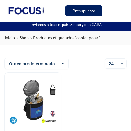
Presupuesto
Enviamos a todo el país. Sin cargo en CABA
Inicio
Shop
Productos etiquetados “cooler polar”