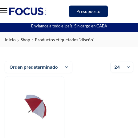
Presupuesto
Enviamos a todo el país. Sin cargo en CABA
Inicio
Shop
Productos etiquetados “diseño”