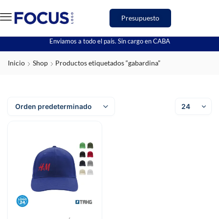
Presupuesto
Enviamos a todo el país. Sin cargo en CABA
Inicio
Shop
Productos etiquetados “gabardina”