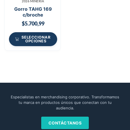
2026 MINERÍA
Gorro TAHG 169
c/broche
$
5.700,99
SELECCIONAR
OPCIONES
Especialistas en merchandising corporativo. Transformamos
tu marca en productos únicos que conectan con tu
audiencia.
CONTÁCTANOS