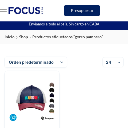
Presupuesto
Enviamos a todo el país. Sin cargo en CABA
Inicio
Shop
Productos etiquetados “gorro pampero”