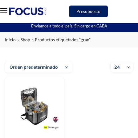
Presupuesto
Enviamos a todo el país. Sin cargo en CABA
Inicio
Shop
Productos etiquetados “gran”