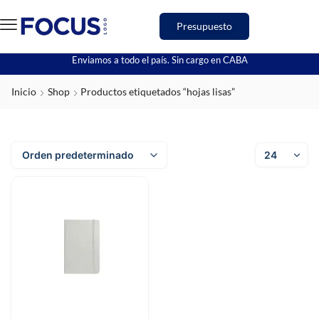
Presupuesto
Enviamos a todo el país. Sin cargo en CABA
Inicio
Shop
Productos etiquetados “hojas lisas”