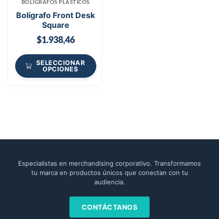
BOLÍGRAFOS PLÁSTICOS
Bolígrafo Front Desk
Square
$
1.938,46
SELECCIONAR
OPCIONES
Especialistas en merchandising corporativo. Transformamos
tu marca en productos únicos que conectan con tu
audiencia.
CONTÁCTANOS