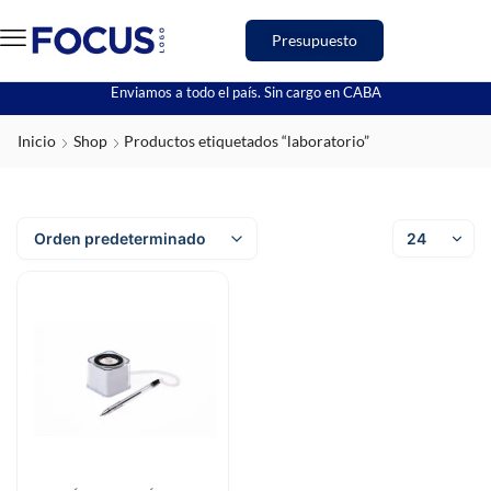
Presupuesto
Enviamos a todo el país. Sin cargo en CABA
Inicio
Shop
Productos etiquetados “laboratorio”