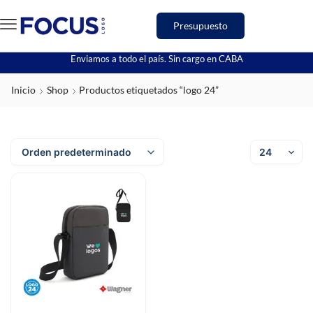
Presupuesto
Enviamos a todo el país. Sin cargo en CABA
Inicio
Shop
Productos etiquetados “logo 24”