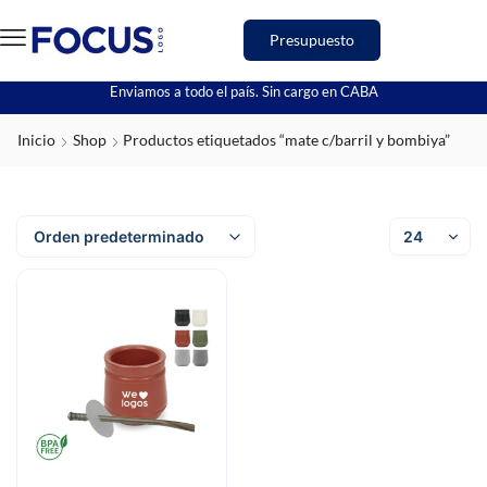
Presupuesto
Enviamos a todo el país. Sin cargo en CABA
Inicio
Shop
Productos etiquetados “mate c/barril y bombiya”