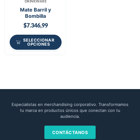
DRINKWARE
Mate Barril y
Bombilla
$
7.346,99
SELECCIONAR
OPCIONES
Especialistas en merchandising corporativo. Transformamos
tu marca en productos únicos que conectan con tu
audiencia.
CONTÁCTANOS