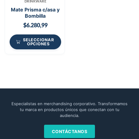
DRINKWARE
Mate Prisma c/asa y
Bombilla
$
6.280,99
SELECCIONAR
OPCIONES
Especialistas en merchandising corporativo. Transformamos
tu marca en productos únicos que conectan con tu
audiencia.
CONTÁCTANOS