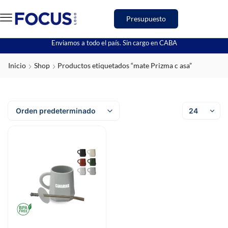
Presupuesto
Enviamos a todo el país. Sin cargo en CABA
Inicio
Shop
Productos etiquetados “mate Prizma c asa”