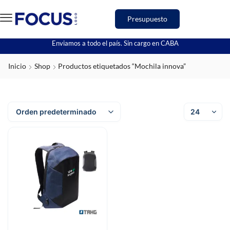
Presupuesto
Enviamos a todo el país. Sin cargo en CABA
Inicio
Shop
Productos etiquetados “Mochila innova”