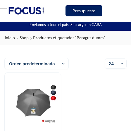
Presupuesto
Enviamos a todo el país. Sin cargo en CABA
Inicio
Shop
Productos etiquetados “Paragus dumm”