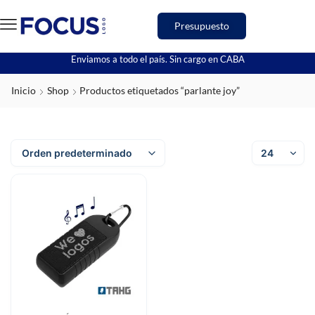
Presupuesto
Enviamos a todo el país. Sin cargo en CABA
Inicio
Shop
Productos etiquetados “parlante joy”