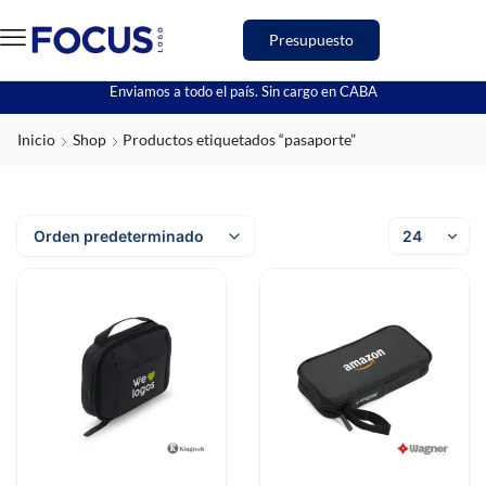
Presupuesto
Enviamos a todo el país. Sin cargo en CABA
Inicio
Shop
Productos etiquetados “pasaporte”