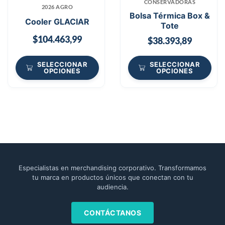
CONSERVADORAS
2026 AGRO
Bolsa Térmica Box &
Cooler GLACIAR
Tote
$
104.463,99
$
38.393,89
SELECCIONAR
SELECCIONAR
OPCIONES
OPCIONES
Especialistas en merchandising corporativo. Transformamos
tu marca en productos únicos que conectan con tu
audiencia.
CONTÁCTANOS