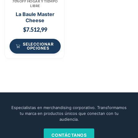
70%OFF HOGAR Y TIEMPO
LIBRE
La Baule Master
Cheese
$
7.512,99
SELECCIONAR
OPCIONES
Especialistas en merchandising corporativo. Transformamos
tu marca en productos únicos que conectan con tu
audiencia.
CONTÁCTANOS