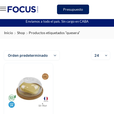
Presupuesto
Enviamos a todo el país. Sin cargo en CABA
Inicio
Shop
Productos etiquetados “quesera”