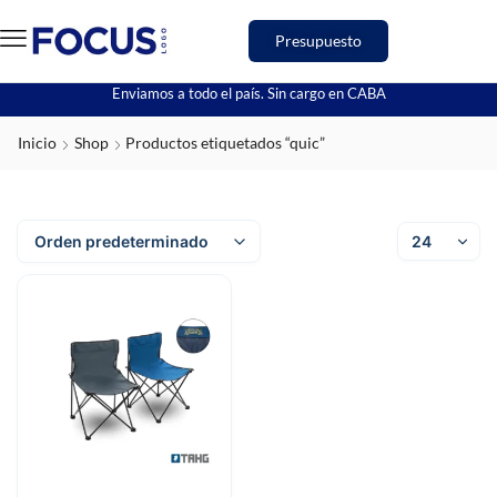
Presupuesto
Enviamos a todo el país. Sin cargo en CABA
Inicio
Shop
Productos etiquetados “quic”