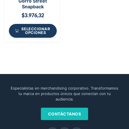
Gorro Street
Snapback
$
3.976,32
SELECCIONAR
OPCIONES
Especialistas en merchandising corporativo. Transformamos
tu marca en productos únicos que conectan con tu
audiencia.
CONTÁCTANOS