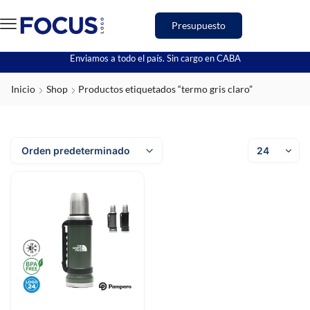
Presupuesto
Enviamos a todo el país. Sin cargo en CABA
Inicio
Shop
Productos etiquetados “termo gris claro”