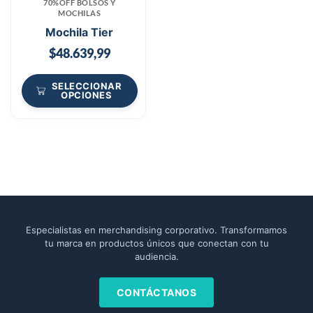
70%OFF BOLSOS Y
MOCHILAS
Mochila Tier
$
48.639,99
SELECCIONAR
OPCIONES
Especialistas en merchandising corporativo. Transformamos
tu marca en productos únicos que conectan con tu
audiencia.
CONTÁCTANOS