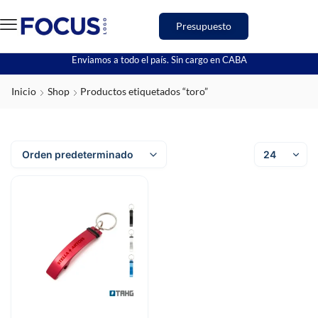
Presupuesto
Enviamos a todo el país. Sin cargo en CABA
Inicio
Shop
Productos etiquetados “toro”