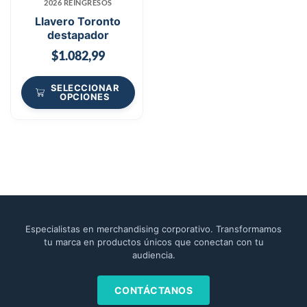
2026 REINGRESOS
Llavero Toronto
destapador
$
1.082,99
SELECCIONAR
OPCIONES
Especialistas en merchandising corporativo. Transformamos
tu marca en productos únicos que conectan con tu
audiencia.
CONTÁCTANOS